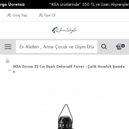
Ücretsiz
“IKEA ürünlerinde” 350 TL ve Üzeri Alışverişleriniz
Giriş Yap
Üye Ol
0
IKEA Enrum 22 Cm Siyah Dekoratif Fener - Çelik Mumluk Şamda
n