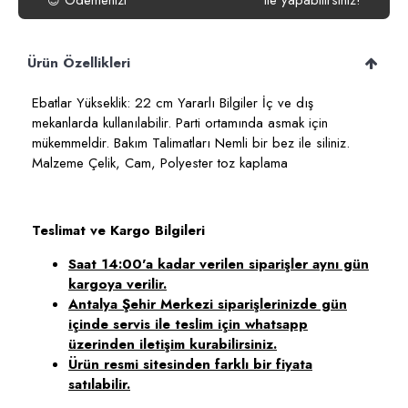
Ödemenizi
ile yapabilirsiniz!
😍
Ürün Özellikleri
Ebatlar Yükseklik: 22 cm Yararlı Bilgiler İç ve dış
mekanlarda kullanılabilir. Parti ortamında asmak için
mükemmeldir. Bakım Talimatları Nemli bir bez ile siliniz.
Malzeme Çelik, Cam, Polyester toz kaplama
Teslimat ve Kargo Bilgileri
Saat 14:00'a kadar verilen siparişler aynı gün
kargoya verilir.
Antalya Şehir Merkezi siparişlerinizde gün
içinde servis ile teslim için whatsapp
üzerinden iletişim kurabilirsiniz.
Ürün resmi sitesinden farklı bir fiyata
satılabilir.