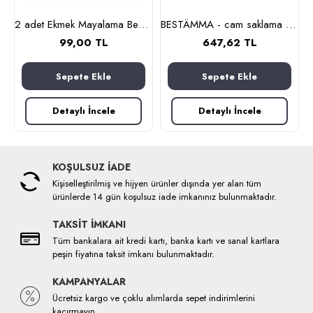
nlık, 19 cm (cam-kahverengi)
2 adet Ekmek Mayalama Bezi 50x70 cm, %100 Pamuk Amerikan Pasa Bezi
BESTÄMMA - cam saklama kabı seti (cam)
99,00 TL
647,62 TL
Sepete Ekle
Sepete Ekle
Detaylı İncele
Detaylı İncele
KOŞULSUZ İADE
Kişiselleştirilmiş ve hijyen ürünler dışında yer alan tüm
ürünlerde 14 gün koşulsuz iade imkanınız bulunmaktadır.
TAKSİT İMKANI
Tüm bankalara ait kredi kartı, banka kartı ve sanal kartlara
peşin fiyatına taksit imkanı bulunmaktadır.
KAMPANYALAR
Ücretsiz kargo ve çoklu alımlarda sepet indirimlerini
kaçırmayın