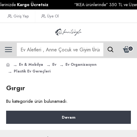
erinizde
Kargo Ücretsiz
“IKEA ürünlerinde” 350 TL ve Üzeri 
Giriş Yap
Üye Ol
0
Ev & Mobilya
Ev
Ev Organizasyon
Plastik Ev Gereçleri
Gırgır
Bu kategoride ürün bulunamadı.
Devam