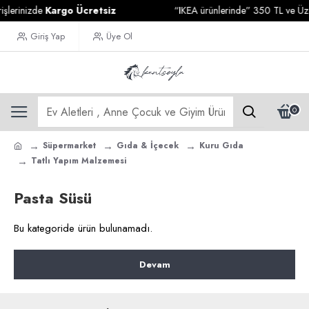
şlerinizde
Kargo Ücretsiz
“IKEA ürünlerinde” 350 TL ve Üzeri
Giriş Yap
Üye Ol
0
Süpermarket
Gıda & İçecek
Kuru Gıda
Tatlı Yapım Malzemesi
Pasta Süsü
Bu kategoride ürün bulunamadı.
Devam