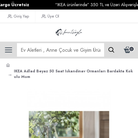
o Ücretsiz
“IKEA ürünlerinde” 350 TL ve Üzeri Alışverişlerin
Giriş Yap
Üye Ol
0
IKEA Adlad Beyaz 50 Saat Iskandinav Ormanları Bardakta Kok
ulu Mum