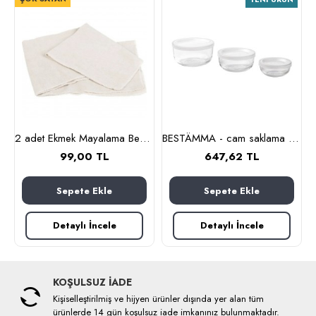
nlık, 19 cm (cam-kahverengi)
2 adet Ekmek Mayalama Bezi 50x70 cm, %100 Pamuk Amerikan Pasa Bezi
BESTÄMMA - cam saklama kabı seti (cam)
99,00 TL
647,62 TL
Sepete Ekle
Sepete Ekle
Detaylı İncele
Detaylı İncele
KOŞULSUZ İADE
Kişiselleştirilmiş ve hijyen ürünler dışında yer alan tüm
ürünlerde 14 gün koşulsuz iade imkanınız bulunmaktadır.