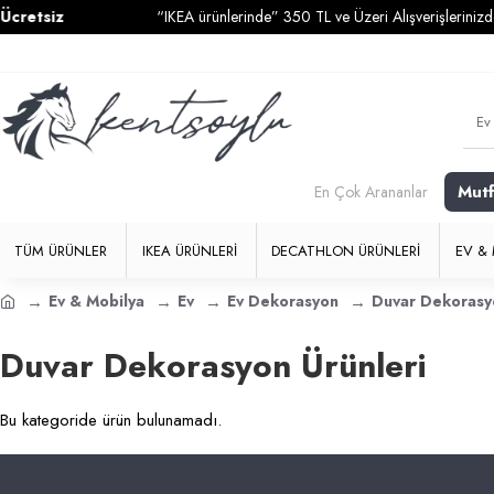
etsiz
“IKEA ürünlerinde” 350 TL ve Üzeri Alışverişlerinizde
K
Mut
En Çok Arananlar
TÜM ÜRÜNLER
IKEA ÜRÜNLERI
DECATHLON ÜRÜNLERI
EV & 
Ev & Mobilya
Ev
Ev Dekorasyon
Duvar Dekorasy
Duvar Dekorasyon Ürünleri
Bu kategoride ürün bulunamadı.