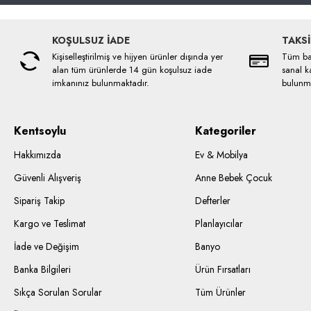
KOŞULSUZ İADE
TAKSİ
Kişiselleştirilmiş ve hijyen ürünler dışında yer
Tüm ban
alan tüm ürünlerde 14 gün koşulsuz iade
sanal ka
imkanınız bulunmaktadır.
bulunma
Kentsoylu
Kategoriler
Hakkımızda
Ev & Mobilya
Güvenli Alışveriş
Anne Bebek Çocuk
Sipariş Takip
Defterler
Kargo ve Teslimat
Planlayıcılar
İade ve Değişim
Banyo
Banka Bilgileri
Ürün Fırsatları
Sıkça Sorulan Sorular
Tüm Ürünler