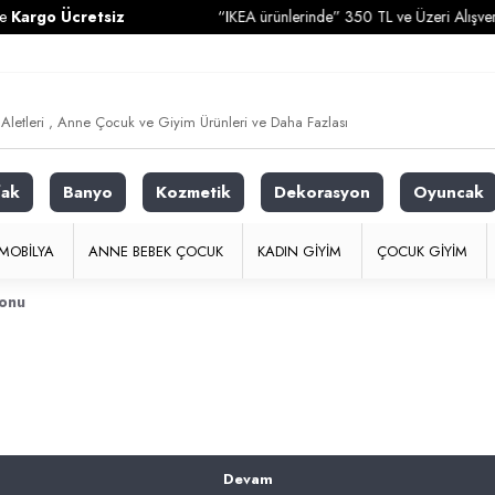
argo Ücretsiz
“IKEA ürünlerinde” 350 TL ve Üzeri Alışverişl
fak
Banyo
Kozmetik
Dekorasyon
Oyuncak
MOBILYA
ANNE BEBEK ÇOCUK
KADIN GIYIM
ÇOCUK GIYIM
onu
Devam