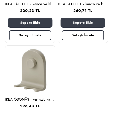
IKEA LÄTTHET - kanca ve klips (beyaz)
IKEA LÄTTHET - kanca ve klips (çok renkli)
220,23 TL
260,71 TL
Sepete Ekle
Sepete Ekle
Detaylı İncele
Detaylı İncele
IKEA ÖBONÄS - vantuzlu kanca, 7x11 cm (gri-bej)
296,43 TL