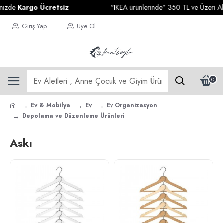
zde
Kargo Ücretsiz
“IKEA ürünlerinde” 350 TL ve Üzeri Alışve
Giriş Yap
Üye Ol
0
Ev & Mobilya
Ev
Ev Organizasyon
Depolama ve Düzenleme Ürünleri
Askı