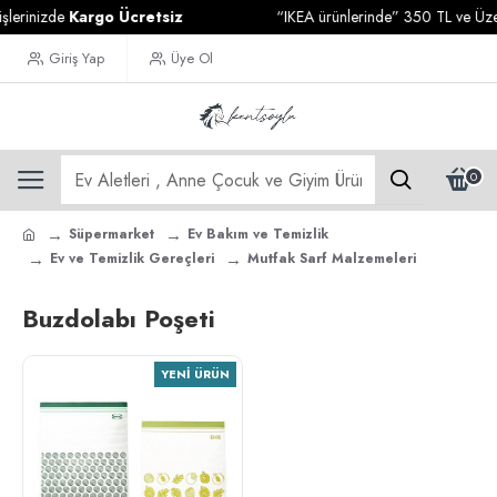
lerinizde
Kargo Ücretsiz
“IKEA ürünlerinde” 350 TL ve Üzeri 
Giriş Yap
Üye Ol
0
Süpermarket
Ev Bakım ve Temizlik
Ev ve Temizlik Gereçleri
Mutfak Sarf Malzemeleri
Buzdolabı Poşeti
YENI ÜRÜN