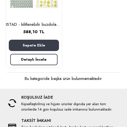
ISTAD - kilitlenebilir buzdolabı poşeti, 6 lt ve 4,5 lt (yeşil)
588,10 TL
Sepete Ekle
Detaylı İncele
Bu kategoride başka ürün bulunmamaktadır.
KOŞULSUZ İADE
Kişiselleştirilmiş ve hijyen ürünler dışında yer alan tüm
ürünlerde 14 gün koşulsuz iade imkanınız bulunmaktadır.
TAKSİT İMKANI