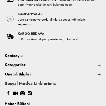
Tüm bankalara ait kredi kartı, banka kartı ve sanal kartlara
peşin fiyatına taksit imkanı bulunmaktadır.
KAMPANYALAR
Ücretsiz kargo ve çoklu alımlarda sepet indirimlerini
kaçırmayın
KARGO BEDAVA
350TL ve üzeri alışverişlerizde kargo bedava!
Kentsoylu
Kategoriler
Önemli Bilgiler
Sosyal Medya Linklerimiz
Haber Bülteni