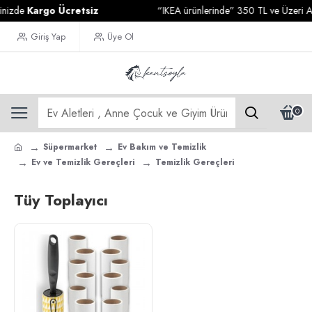
nizde
Kargo Ücretsiz
“IKEA ürünlerinde” 350 TL ve Üzeri Alış
Giriş Yap
Üye Ol
0
Süpermarket
Ev Bakım ve Temizlik
Ev ve Temizlik Gereçleri
Temizlik Gereçleri
Tüy Toplayıcı