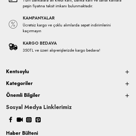
Tüm bankalara ait kredi kartı, banka kartı ve sanal kartlara
peşin fiyatına taksit imkanı bulunmaktadır.
KAMPANYALAR
Ücretsiz kargo ve çoklu alımlarda sepet indirimlerini
kaçırmayın
KARGO BEDAVA
350TL ve üzeri alışverişlerizde kargo bedava!
Kentsoylu
Kategoriler
Önemli Bilgiler
Sosyal Medya Linklerimiz
Haber Bülteni