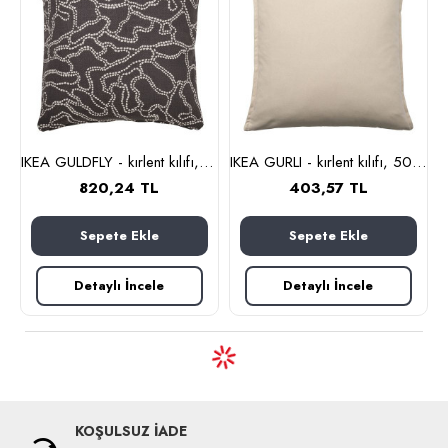
IKEA GULDFLY - kırlent kılıfı, 50x50 cm (antrasit-kırık beyaz)
IKEA GURLI - kırlent kılıfı, 50x50 cm (ağartılmamış)
820,24 TL
403,57 TL
Sepete Ekle
Sepete Ekle
Detaylı İncele
Detaylı İncele
KOŞULSUZ İADE