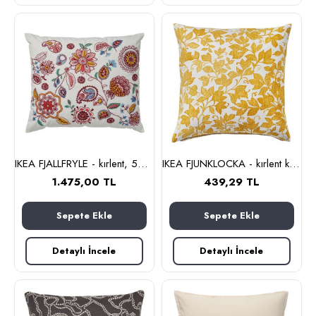
IKEA FJALLFRYLE - kırlent, 50x58 cm (beyaz-çok renkli)
IKEA FJUNKLOCKA - kırlent kılıfı, 50x50 cm (sarı-beyaz)
1.475,00 TL
439,29 TL
Sepete Ekle
Sepete Ekle
Detaylı İncele
Detaylı İncele