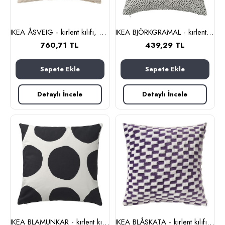
IKEA ÅSVEIG - kırlent kılıfı, 40x58 cm (açık bej)
IKEA BJÖRKGRAMAL - kırlent kılıfı, 50x50 cm (beyaz-siyah)
760,71 TL
439,29 TL
Sepete Ekle
Sepete Ekle
Detaylı İncele
Detaylı İncele
IKEA BLAMUNKAR - kırlent kılıfı, 50x50 cm (beyaz-siyah)
IKEA BLÅSKATA - kırlent kılıfı, 50x50 cm (mor)