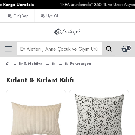
go Ücretsiz
“IKEA ürünlerinde” 350 TL ve Üzeri Alışverişler
Giriş Yap
Üye Ol
0
Ev & Mobilya
Ev
Ev Dekorasyon
Kırlent & Kırlent Kılıfı