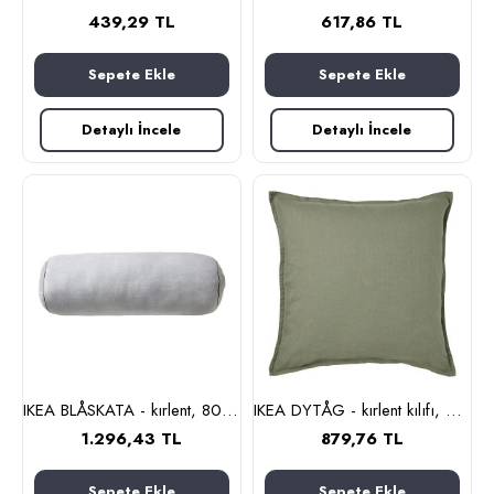
439,29 TL
617,86 TL
Sepete Ekle
Sepete Ekle
Detaylı İncele
Detaylı İncele
IKEA BLÅSKATA - kırlent, 80 cm (açık gri)
IKEA DYTÅG - kırlent kılıfı, 50x50 cm (gri-yeşil)
1.296,43 TL
879,76 TL
Sepete Ekle
Sepete Ekle