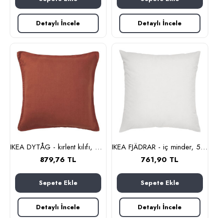
Detaylı İncele
Detaylı İncele
IKEA DYTÅG - kırlent kılıfı, 50x50 cm (kırmızı-kahverengi)
IKEA FJÄDRAR - iç minder, 50x50 cm (kirli beyaz)
879,76 TL
761,90 TL
Sepete Ekle
Sepete Ekle
Detaylı İncele
Detaylı İncele