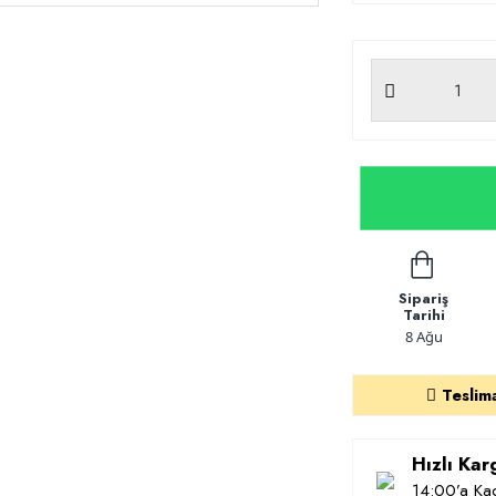
Sipariş
Tarihi
8 Ağu
Teslim
Hızlı Ka
14:00’a Kad