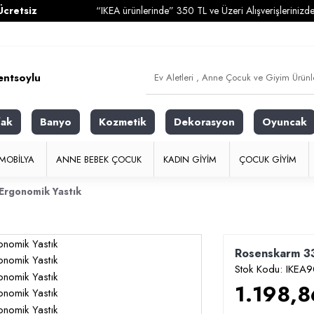
“IKEA ürünlerinde” 350 TL ve Üzeri Alışverişlerinizde
Kargo Ücre
fak
Banyo
Kozmetik
Dekorasyon
Oyuncak
MOBILYA
ANNE BEBEK ÇOCUK
KADIN GIYIM
ÇOCUK GIYIM
Ergonomik Yastık
Rosenskarm 33
Stok Kodu:
IKEA
1.198,8