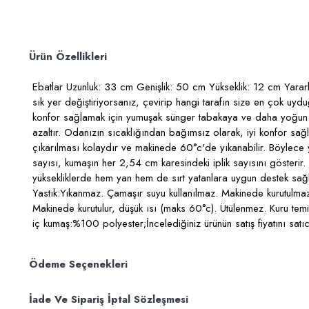
Ürün Özellikleri
Ebatlar Uzunluk: 33 cm Genişlik: 50 cm Yükseklik: 12 cm Yararlı
sık yer değiştiriyorsanız, çevirip hangi tarafın size en çok u
konfor sağlamak için yumuşak sünger tabakaya ve daha yoğun bir
azaltır. Odanızın sıcaklığından bağımsız olarak, iyi konfor sağla
çıkarılması kolaydır ve makinede 60°c'de yıkanabilir. Böylece yas
sayısı, kumaşın her 2,54 cm karesindeki iplik sayısını gösterir.
yüksekliklerde hem yan hem de sırt yatanlara uygun destek sağlar
Yastık:Yıkanmaz. Çamaşır suyu kullanılmaz. Makinede kurutulmaz
Makinede kurutulur, düşük ısı (maks 60°c). Ütülenmez. Kuru tem
iç kumaş:%100 polyester;İncelediğiniz ürünün satış fiyatını satıcı 
Ödeme Seçenekleri
İade Ve Sipariş İptal Sözleşmesi