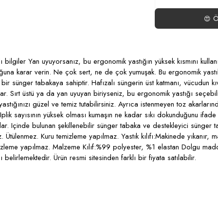
Öd
😍
 bilgiler Yan uyuyorsanız, bu ergonomik yastığın yüksek kısmını kullanın
yduğuna karar verin. Ne çok sert, ne de çok yumuşak. Bu ergonomik yas
 sünger tabakaya sahiptir. Hafızalı süngerin üst katmanı, vücudun kıv
r. Sırt üstü ya da yan uyuyan biriyseniz, bu ergonomik yastığı seçebilirsi
tığınızı güzel ve temiz tutabilirsiniz. Ayrıca istenmeyen toz akarlarında
 Iplik sayısının yüksek olması kumaşın ne kadar sıkı dokunduğunu ifade e
. Içinde bulunan şekillenebilir sünger tabaka ve destekleyici sünger ta
. Ütülenmez. Kuru temizleme yapılmaz. Yastık kılıfı:Makinede yıkanır,
izleme yapılmaz. Malzeme Kılıf:%99 polyester, %1 elastan Dolgu maddes
belirlemektedir. Ürün resmi sitesinden farklı bir fiyata satılabilir.