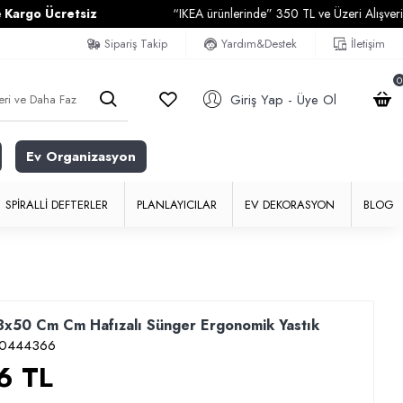
tsiz
“IKEA ürünlerinde” 350 TL ve Üzeri Alışverişlerinizde
Ka
Sipariş Takip
Yardım&Destek
İletişim
0
Giriş Yap - Üye Ol
Ev Organizasyon
SPIRALLI DEFTERLER
PLANLAYICILAR
EV DEKORASYON
BLOG
x50 Cm Cm Hafızalı Sünger Ergonomik Yastık
90444366
6 TL