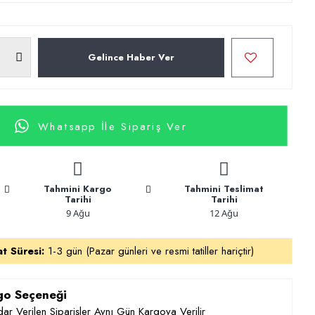
Gelince Haber Ver
Whatsapp İle Sipariş Ver
Tahmini Kargo
Tahmini Teslimat
Tarihi
Tarihi
9 Ağu
12 Ağu
at Süresi:
1-3 gün (Pazar günleri ve resmi tatiller hariçtir)
rgo Seçeneği
ar Verilen Siparişler Aynı Gün Kargoya Verilir