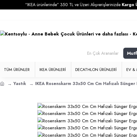
“IKEA ürünlerinde” 350 TL ve Üzeri Alışverişlerinizde
Kargo Ücretsiz
Mut
En Çok Arananlar
TÜM ÜRÜNLER
IKEA ÜRÜNLERI
DECATHLON ÜRÜNLERI
EV & 
Yastık
IKEA Rosenskarm 33x50 Cm Cm Hafızalı Sünger 