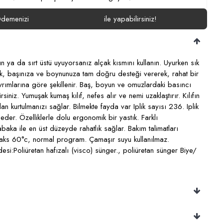
emenizi
isterseniz
Havale/EFT
ile yapabilirsiniz!
 ya da sırt üstü uyuyorsanız alçak kısmını kullanın. Uyurken sık
tık, başınıza ve boynunuza tam doğru desteği vererek, rahat bir
rımlarına göre şekillenir. Baş, boyun ve omuzlardaki basıncı
niz. Yumuşak kumaş kılıf, nefes alır ve nemi uzaklaştırır. Kılıfın
n kurtulmanızı sağlar. Bilmekte fayda var Iplik sayısı 236. Iplik
der. Özelliklerle dolu ergonomik bir yastık. Farklı
baka ile en üst düzeyde rahatlık sağlar. Bakım talimatları
 maks 60°c, normal program. Çamaşır suyu kullanılmaz.
i:Poliüretan hafızalı (visco) sünger., poliüretan sünger Biye/