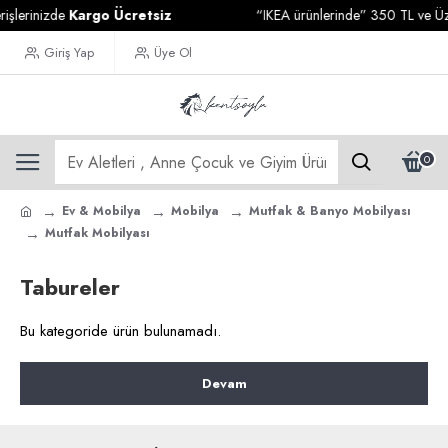
işlerinizde
Kargo Ücretsiz
“IKEA ürünlerinde” 350 TL ve Üzer
Giriş Yap
Üye Ol
0
Ev & Mobilya
Mobilya
Mutfak & Banyo Mobilyası
Mutfak Mobilyası
Tabureler
Bu kategoride ürün bulunamadı.
Devam