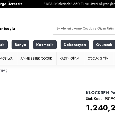
etsiz
“IKEA ürünlerinde” 350 TL ve Üzeri Alışverişlerinizde
Ka
fak
Banyo
Kozmetik
Dekorasyon
Oyuncak
MOBILYA
ANNE BEBEK ÇOCUK
KADIN GIYIM
ÇOCUK GIYIM
zgeç
KLOCKREN Pasl
Stok Kodu:
98190
1.240,2