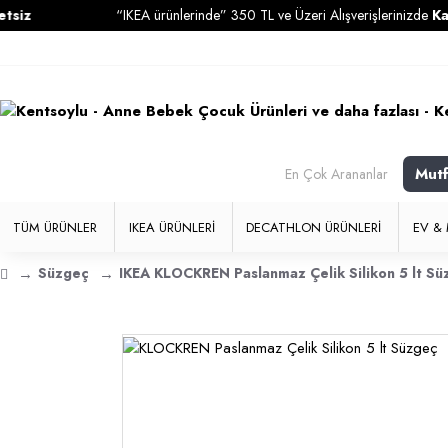
“IKEA ürünlerinde” 350 TL ve Üzeri Alışverişlerinizde
Kargo Ücr
Mut
En Çok Arananlar
TÜM ÜRÜNLER
IKEA ÜRÜNLERI
DECATHLON ÜRÜNLERI
EV & 
Süzgeç
IKEA KLOCKREN Paslanmaz Çelik Silikon 5 lt Sü