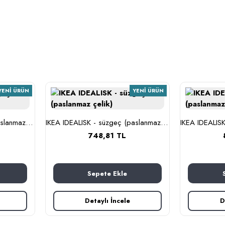
YENI ÜRÜN
YENI ÜRÜN
IKEA IDEALISK - süzgeç (paslanmaz çelik)
IKEA IDEALISK - süzgeç (paslanmaz çelik)
748,81 TL
Sepete Ekle
Detaylı İncele
D