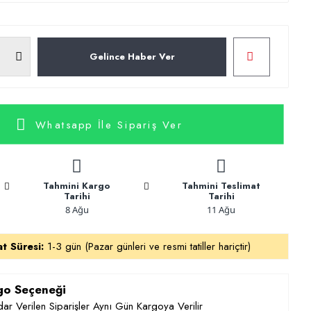
Gelince Haber Ver
Whatsapp İle Sipariş Ver
Tahmini Kargo
Tahmini Teslimat
Tarihi
Tarihi
8 Ağu
11 Ağu
at Süresi:
1-3 gün (Pazar günleri ve resmi tatiller hariçtir)
rgo Seçeneği
ar Verilen Siparişler Aynı Gün Kargoya Verilir