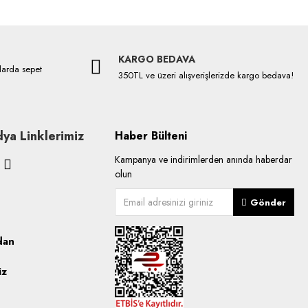
KARGO BEDAVA
larda sepet
350TL ve üzeri alışverişlerizde kargo bedava!
ya Linklerimiz
Haber Bülteni
Kampanya ve indirimlerden anında haberdar
olun
Gönder