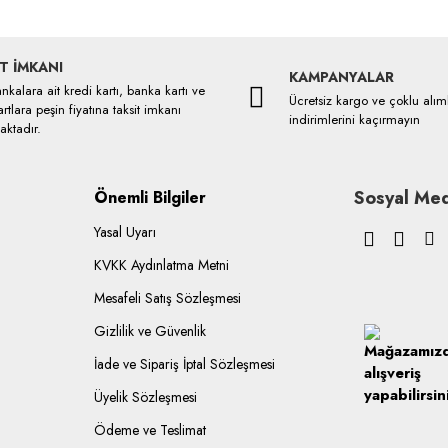
T İMKANI
KAMPANYALAR
kalara ait kredi kartı, banka kartı ve
Ücretsiz kargo ve çoklu alım
rtlara peşin fiyatına taksit imkanı
indirimlerini kaçırmayın
ktadır.
Sosyal Med
Önemli Bilgiler
Yasal Uyarı
KVKK Aydınlatma Metni
Mesafeli Satış Sözleşmesi
Gizlilik ve Güvenlik
İade ve Sipariş İptal Sözleşmesi
Üyelik Sözleşmesi
Ödeme ve Teslimat