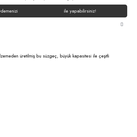
demenizi
ile yapabilirsiniz!
alzemeden üretilmiş bu süzgeç, büyük kapasitesi ile çeşitli