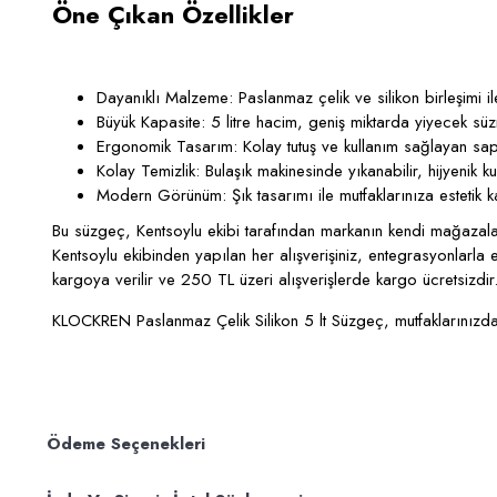
Öne Çıkan Özellikler
Dayanıklı Malzeme
: Paslanmaz çelik ve silikon birleşimi i
Büyük Kapasite
: 5 litre hacim, geniş miktarda yiyecek süz
Ergonomik Tasarım
: Kolay tutuş ve kullanım sağlayan sap
Kolay Temizlik
: Bulaşık makinesinde yıkanabilir, hijyenik k
Modern Görünüm
: Şık tasarımı ile mutfaklarınıza estetik k
Bu süzgeç,
Kentsoylu ekibi
tarafından markanın kendi mağazaların
Kentsoylu ekibinden yapılan her alışverişiniz, entegrasyonlarla 
kargoya verilir ve 250 TL üzeri alışverişlerde kargo ücretsizdir
KLOCKREN Paslanmaz Çelik Silikon 5 lt Süzgeç, mutfaklarınızda p
Ödeme Seçenekleri