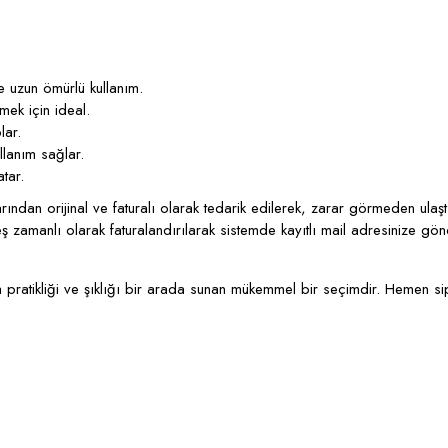
le uzun ömürlü kullanım.
mek için ideal.
lar.
ullanım sağlar.
atar.
dan orijinal ve faturalı olarak tedarik edilerek, zarar görmeden ulaştırı
eş zamanlı olarak faturalandırılarak sistemde kayıtlı mail adresinize gö
.
ratikliği ve şıklığı bir arada sunan mükemmel bir seçimdir. Hemen sipar