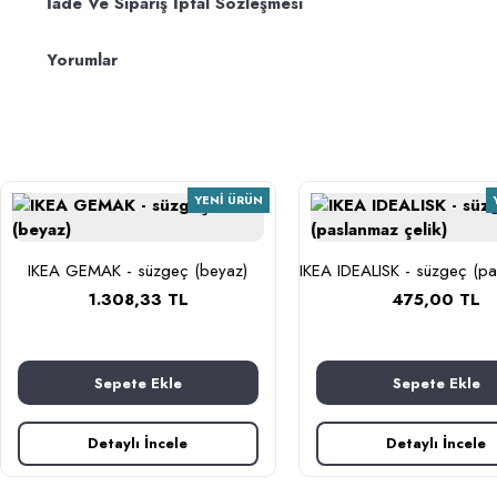
İade Ve Sipariş İptal Sözleşmesi
Yorumlar
YENI ÜRÜN
IKEA GEMAK - süzgeç (beyaz)
1.308,33 TL
475,00 TL
Sepete Ekle
Sepete Ekle
Detaylı İncele
Detaylı İncele