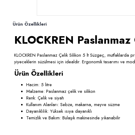
Ürün Özellikleri
KLOCKREN Paslanmaz Çe
KLOCKREN Paslanmaz Çelik Silikon 5 lt Süzgeç
, mutfaklarda pr
yiyeceklerin süzülmesi için idealdir. Ergonomik tasarımı ve mode
Ürün Özellikleri
Hacim
: 5 litre
Malzeme
: Paslanmaz çelik ve silikon
Renk
: Çelik ve siyah
Kullanım Alanları
: Sebze, makarna, meyve süzme
Dayanıklılık
: Yüksek ısıya dayanıklı
Temizlik ve Bakım
: Bulaşık makinesinde yıkanabilir