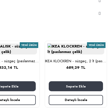
YENI ÜRÜN
YENI ÜRÜN
IKEA IDEALISK - süzgeç (paslanmaz çelik)
IKEA KLOCKREN - süzgeç, 2 lt (paslanmaz çelik)
832,14 TL
689,29 TL
Sepete Ekle
Sepete Ekle
etaylı İncele
Detaylı İncele