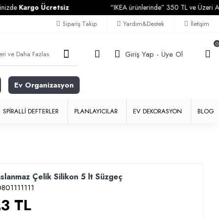
rgo Ücretsiz
“IKEA ürünlerinde” 350 TL ve Üzeri Alışverişle
Sipariş Takip
Yardım&Destek
İletişim
0
Giriş Yap - Üye Ol
Ev Organizasyon
SPIRALLI DEFTERLER
PLANLAYICILAR
EV DEKORASYON
BLOG
anmaz Çelik Silikon 5 lt Süzgeç
801111111
3 TL