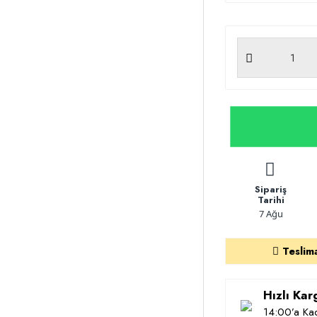
Sipariş
Tarihi
7 Ağu
Teslim
Hızlı Ka
14:00’a Kad