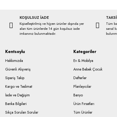
KOŞULSUZ İADE
TAKSİ
Kişiselleştirilmiş ve hijyen ürünler dışında yer
Tüm ban
alan tüm ürünlerde 14 gün koşulsuz iade
sanal ka
imkanınız bulunmaktadır.
bulunma
Kentsoylu
Kategoriler
Hakkımızda
Ev & Mobilya
Güvenli Alışveriş
Anne Bebek Çocuk
Sipariş Takip
Defterler
Kargo ve Teslimat
Planlayıcılar
İade ve Değişim
Banyo
Banka Bilgileri
Ürün Fırsatları
Sıkça Sorulan Sorular
Tüm Ürünler