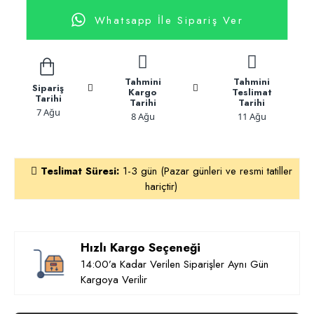
Whatsapp İle Sipariş Ver
Tahmini
Tahmini
Sipariş
Kargo
Teslimat
Tarihi
Tarihi
Tarihi
7 Ağu
8 Ağu
11 Ağu
Teslimat Süresi:
1-3 gün (Pazar günleri ve resmi tatiller
hariçtir)
Hızlı Kargo Seçeneği
14:00’a Kadar Verilen Siparişler Aynı Gün
Kargoya Verilir