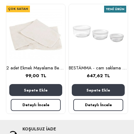
ÇOK SATAN
YENI ÜRÜN
nlık, 19 cm (cam-kahverengi)
2 adet Ekmek Mayalama Bezi 50x70 cm, %100 Pamuk Amerikan Pasa Bezi
BESTÄMMA - cam saklama kabı seti (cam)
99,00 TL
647,62 TL
Sepete Ekle
Sepete Ekle
Detaylı İncele
Detaylı İncele
KOŞULSUZ İADE