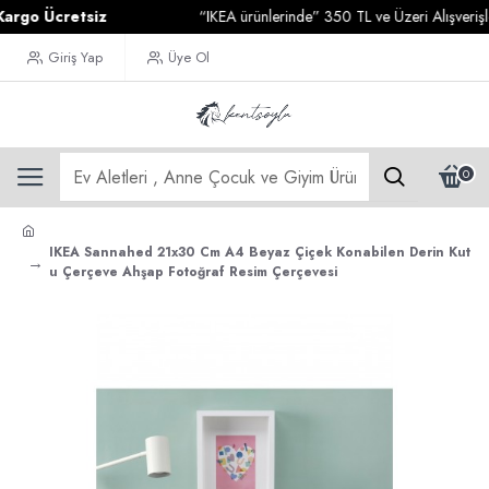
o Ücretsiz
“IKEA ürünlerinde” 350 TL ve Üzeri Alışverişleri
Giriş Yap
Üye Ol
0
IKEA Sannahed 21x30 Cm A4 Beyaz Çiçek Konabilen Derin Kut
u Çerçeve Ahşap Fotoğraf Resim Çerçevesi