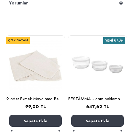
Yorumlar
ÇOK SATAN
YENI ÜRÜN
lanmaz çelik)
2 adet Ekmek Mayalama Bezi 50x70 cm, %100 Pamuk Amerikan Pasa Bezi
BESTÄMMA - cam saklama kabı seti (cam)
99,00 TL
647,62 TL
Sepete Ekle
Sepete Ekle