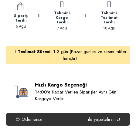
Tahmini
Tahmini
Sipariş
Kargo
Teslimat
Tarihi
Tarihi
Tarihi
6 Ağu
7 Ağu
10 Ağu
Teslimat Süresi:
1-3 gün (Pazar günleri ve resmi tatiller
hariçtir)
Hızlı Kargo Seçeneği
14:00’a Kadar Verilen Siparişler Aynı Gün
Kargoya Verilir
Ödemenizi
ile yapabilirsiniz!
😍