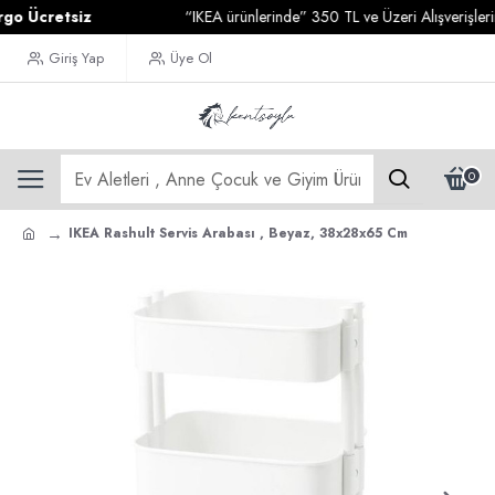
Ücretsiz
“IKEA ürünlerinde” 350 TL ve Üzeri Alışverişlerinizd
Giriş Yap
Üye Ol
0
IKEA Rashult Servis Arabası , Beyaz, 38x28x65 Cm