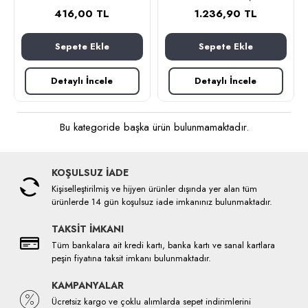
416,00 TL
1.236,90 TL
Sepete Ekle
Sepete Ekle
Detaylı İncele
Detaylı İncele
Bu kategoride başka ürün bulunmamaktadır.
KOŞULSUZ İADE
Kişiselleştirilmiş ve hijyen ürünler dışında yer alan tüm
ürünlerde 14 gün koşulsuz iade imkanınız bulunmaktadır.
TAKSİT İMKANI
Tüm bankalara ait kredi kartı, banka kartı ve sanal kartlara
peşin fiyatına taksit imkanı bulunmaktadır.
KAMPANYALAR
Ücretsiz kargo ve çoklu alımlarda sepet indirimlerini