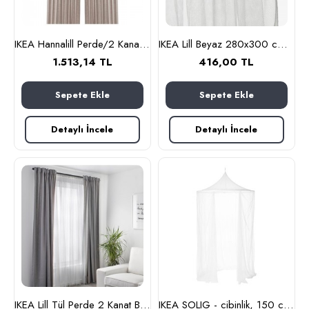
IKEA Hannalill Perde/2 Kanat 145x300
IKEA Lill Beyaz 280x300 cm Tül Perde 2 Kanat
1.513,14 TL
416,00 TL
Sepete Ekle
Sepete Ekle
Detaylı İncele
Detaylı İncele
IKEA Lill Tül Perde 2 Kanat Beyaz (her Bir Kanat 280x300 Cm)
IKEA SOLIG - cibinlik, 150 cm (beyaz)