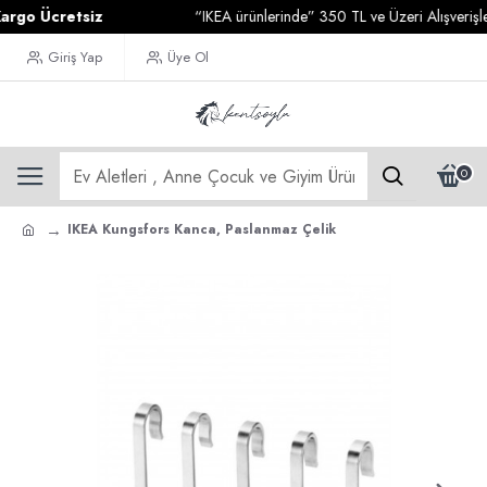
o Ücretsiz
“IKEA ürünlerinde” 350 TL ve Üzeri Alışverişlerin
Giriş Yap
Üye Ol
0
IKEA Kungsfors Kanca, Paslanmaz Çelik