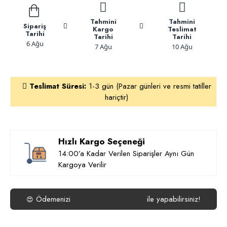
Tahmini
Tahmini
Sipariş
Kargo
Teslimat
Tarihi
Tarihi
Tarihi
6 Ağu
7 Ağu
10 Ağu
Teslimat Süresi:
1-3 gün (Pazar günleri ve resmi tatiller
hariçtir)
Hızlı Kargo Seçeneği
14:00’a Kadar Verilen Siparişler Aynı Gün
Kargoya Verilir
Ödemenizi
ile yapabilirsiniz!
😍