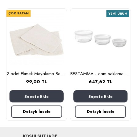
ÇOK SATAN
YENI ÜRÜN
m (cam-kahverengi)
2 adet Ekmek Mayalama Bezi 50x70 cm, %100 Pamuk Amerikan Pasa Bezi
BESTÄMMA - cam saklama kabı seti (cam)
99,00 TL
647,62 TL
Sepete Ekle
Sepete Ekle
Detaylı İncele
Detaylı İncele
KOŞULSUZ İADE