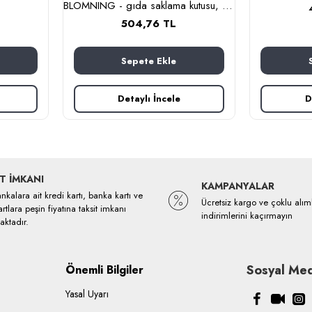
BLOMNING - gıda saklama kutusu, 10x10x10 cm (kahverengi kırmızı-pembe)
504,76 TL
Sepete Ekle
Detaylı İncele
D
T İMKANI
KAMPANYALAR
kalara ait kredi kartı, banka kartı ve
Ücretsiz kargo ve çoklu alım
rtlara peşin fiyatına taksit imkanı
indirimlerini kaçırmayın
ktadır.
Sosyal Med
Önemli Bilgiler
Yasal Uyarı