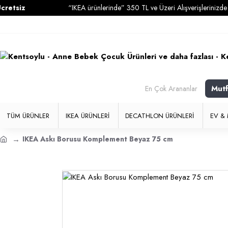
z
“IKEA ürünlerinde” 350 TL ve Üzeri Alışverişlerinizde
Kargo 
Mut
En Çok Arananlar
TÜM ÜRÜNLER
IKEA ÜRÜNLERI
DECATHLON ÜRÜNLERI
EV & 
IKEA Askı Borusu Komplement Beyaz 75 cm