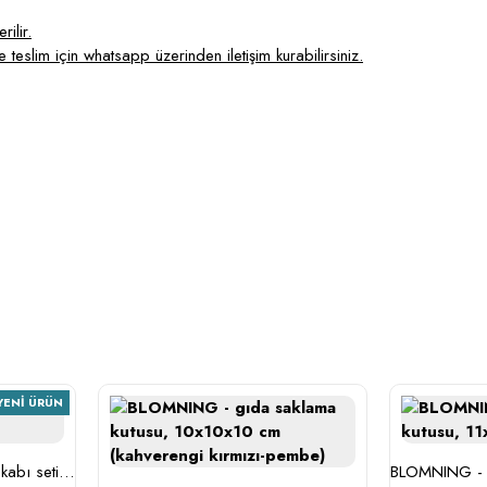
ilir.
 teslim için whatsapp üzerinden iletişim kurabilirsiniz.
YENI ÜRÜN
BESTÄMMA - cam saklama kabı seti (cam)