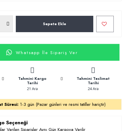
Sepete Ekle
Whatsapp İle Sipariş Ver
Tahmini Kargo
Tahmini Teslimat
Tarihi
Tarihi
21 Ara
24 Ara
at Süresi:
1-3 gün (Pazar günleri ve resmi tatiller hariçtir)
rgo Seçeneği
ar Verilen Siparişler Aynı Gün Kargoya Verilir