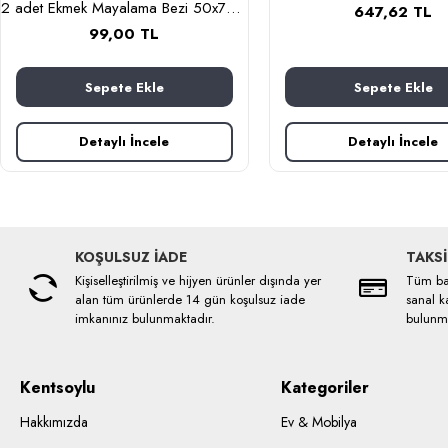
2 adet Ekmek Mayalama Bezi 50x70 cm, %100 Pamuk Amerikan Pasa Bezi
647,62 TL
99,00 TL
Sepete Ekle
Sepete Ekle
Detaylı İncele
Detaylı İncele
KOŞULSUZ İADE
TAKSİ
Kişiselleştirilmiş ve hijyen ürünler dışında yer
Tüm ban
alan tüm ürünlerde 14 gün koşulsuz iade
sanal ka
imkanınız bulunmaktadır.
bulunma
Kentsoylu
Kategoriler
Hakkımızda
Ev & Mobilya