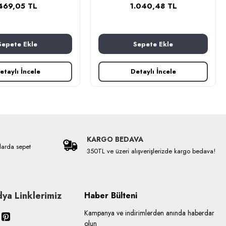
469,05 TL
1.040,48 TL
Sepete Ekle
Sepete Ekle
etaylı İncele
Detaylı İncele
KARGO BEDAVA
larda sepet
350TL ve üzeri alışverişlerizde kargo bedava!
ya Linklerimiz
Haber Bülteni
Kampanya ve indirimlerden anında haberdar
olun