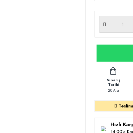
Sipariş
Tarihi
20 Ara
Teslim
Hızlı Ka
14:00’a Kad