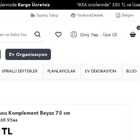
de
Kargo Ücretsiz
“IKEA ürünlerinde” 350 TL ve Üzeri Alışver
Sipariş Takip
Yardım&Destek
İletişim
0
Giriş Yap - Üye Ol
Ev Organizasyon
SPIRALLI DEFTERLER
PLANLAYICILAR
EV DEKORASYON
BLOG
usu Komplement Beyaz 75 cm
68.95aa
 TL