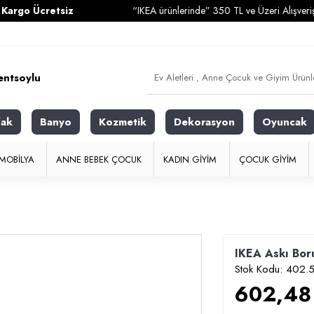
Ücretsiz
“IKEA ürünlerinde” 350 TL ve Üzeri Alışverişleriniz
fak
Banyo
Kozmetik
Dekorasyon
Oyuncak
MOBILYA
ANNE BEBEK ÇOCUK
KADIN GIYIM
ÇOCUK GIYIM
IKEA Askı Bor
Stok Kodu:
402.5
602,48