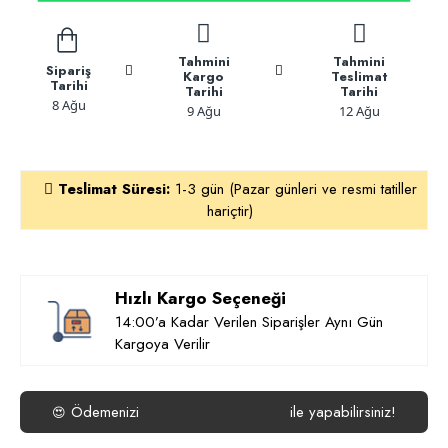
Tahmini
Tahmini
Sipariş
Kargo
Teslimat
Tarihi
Tarihi
Tarihi
8 Ağu
9 Ağu
12 Ağu
Teslimat Süresi:
1-3 gün (Pazar günleri ve resmi tatiller
hariçtir)
Hızlı Kargo Seçeneği
14:00’a Kadar Verilen Siparişler Aynı Gün
Kargoya Verilir
Ödemenizi
ile yapabilirsiniz!
😍