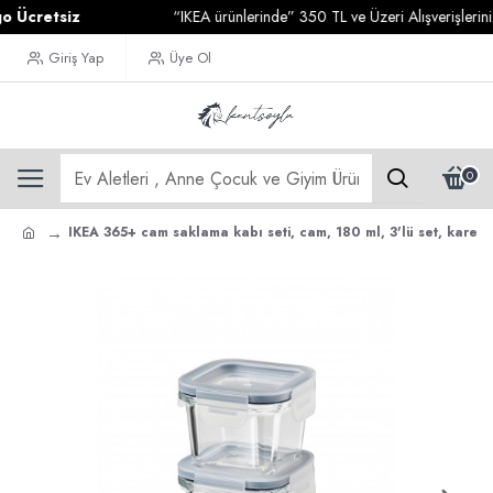
cretsiz
“IKEA ürünlerinde” 350 TL ve Üzeri Alışverişlerinizd
Giriş Yap
Üye Ol
0
IKEA 365+ cam saklama kabı seti, cam, 180 ml, 3'lü set, kare