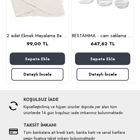
 cl (cam-paslanmaz çelik)
2 adet Ekmek Mayalama Bezi 50x70 cm, %100 Pamuk Amerikan Pasa Bezi
BESTÄMMA - cam saklama kabı seti (cam)
99,00 TL
647,62 TL
Sepete Ekle
Sepete Ekle
Detaylı İncele
Detaylı İncele
KOŞULSUZ İADE
Kişiselleştirilmiş ve hijyen ürünler dışında yer alan tüm
ürünlerde 14 gün koşulsuz iade imkanınız bulunmaktadır.
TAKSİT İMKANI
Tüm bankalara ait kredi kartı, banka kartı ve sanal kartlara
peşin fiyatına taksit imkanı bulunmaktadır.