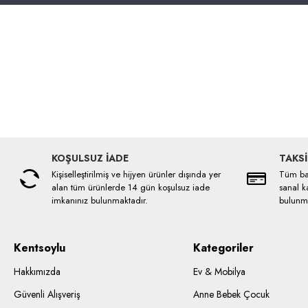
KOŞULSUZ İADE
TAKSİ
Kişiselleştirilmiş ve hijyen ürünler dışında yer
Tüm ban
alan tüm ürünlerde 14 gün koşulsuz iade
sanal ka
imkanınız bulunmaktadır.
bulunma
Kentsoylu
Kategoriler
Hakkımızda
Ev & Mobilya
Güvenli Alışveriş
Anne Bebek Çocuk