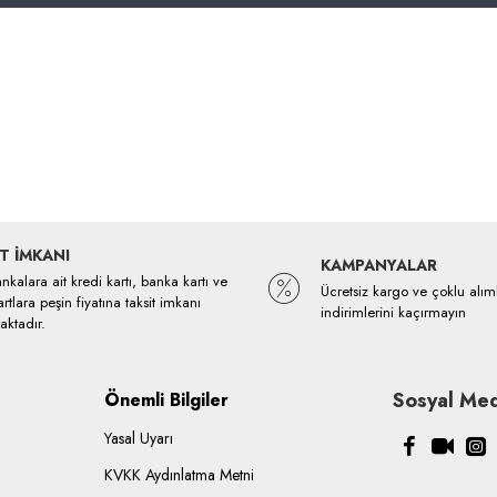
T İMKANI
KAMPANYALAR
kalara ait kredi kartı, banka kartı ve
Ücretsiz kargo ve çoklu alım
rtlara peşin fiyatına taksit imkanı
indirimlerini kaçırmayın
ktadır.
Sosyal Med
Önemli Bilgiler
Yasal Uyarı
KVKK Aydınlatma Metni