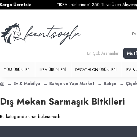
go Ücretsiz
“IKEA ürünlerinde” 350 TL ve Üzeri Alışverişleri
Mut
En Çok Arananlar
TÜM ÜRÜNLER
IKEA ÜRÜNLERI
DECATHLON ÜRÜNLERI
EV & 
Ev & Mobilya
Bahçe ve Yapı Market
Bahçe
Çiçek
Dış Mekan Sarmaşık Bitkileri
Bu kategoride ürün bulunamadı.