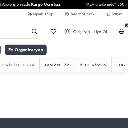
verişlerinizde
Kargo Ücretsiz
“IKEA ürünlerinde” 350 TL ve Ü
Sipariş Takip
Yardım&Destek
İletişim
0
Giriş Yap - Üye Ol
Ev Organizasyon
SPIRALLI DEFTERLER
PLANLAYICILAR
EV DEKORASYON
BLOG