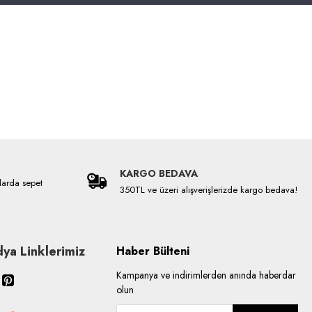
KARGO BEDAVA
larda sepet
350TL ve üzeri alışverişlerizde kargo bedava!
ya Linklerimiz
Haber Bülteni
Kampanya ve indirimlerden anında haberdar
olun