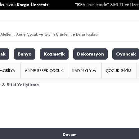
nizde
Kargo Ücretsiz
“IKEA ürünlerinde” 350 TL ve Üzeri Alış
fak
Banyo
Kozmetik
Dekorasyon
Oyuncak
MOBILYA
ANNE BEBEK ÇOCUK
KADIN GIYIM
ÇOCUK GIYIM
 & Bitki Yetiştirme
Devam