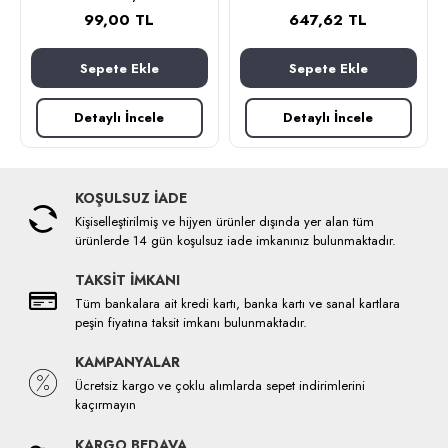
99,00 TL
647,62 TL
Sepete Ekle
Sepete Ekle
Detaylı İncele
Detaylı İncele
KOŞULSUZ İADE
Kişiselleştirilmiş ve hijyen ürünler dışında yer alan tüm
ürünlerde 14 gün koşulsuz iade imkanınız bulunmaktadır.
TAKSİT İMKANI
Tüm bankalara ait kredi kartı, banka kartı ve sanal kartlara
peşin fiyatına taksit imkanı bulunmaktadır.
KAMPANYALAR
Ücretsiz kargo ve çoklu alımlarda sepet indirimlerini
kaçırmayın
KARGO BEDAVA