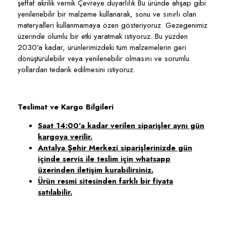
şeffaf akrilik vernik Çevreye duyarlılık Bu üründe ahşap gibi
yenilenebilir bir malzeme kullanarak, sonu ve sınırlı olan
materyalleri kullanmamaya özen gösteriyoruz. Gezegenimiz
üzerinde olumlu bir etki yaratmak istiyoruz. Bu yüzden
2030'a kadar, ürünlerimizdeki tüm malzemelerin geri
dönüştürülebilir veya yenilenebilir olmasını ve sorumlu
yollardan tedarik edilmesini istiyoruz.
Teslimat ve Kargo Bilgileri
Saat 14:00'a kadar verilen siparişler aynı gün
kargoya verilir.
Antalya Şehir Merkezi siparişlerinizde gün
içinde servis ile teslim için whatsapp
üzerinden iletişim kurabilirsiniz.
Ürün resmi sitesinden farklı bir fiyata
satılabilir.