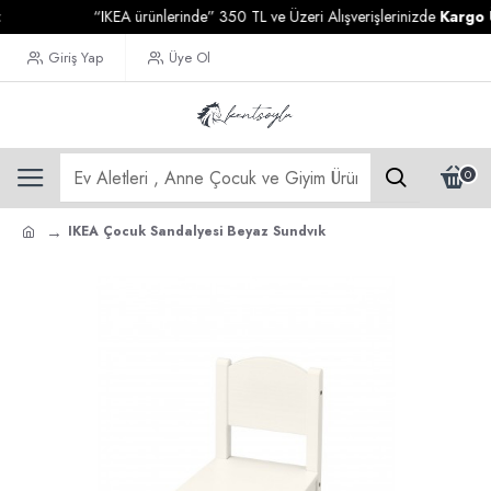
“IKEA ürünlerinde” 350 TL ve Üzeri Alışverişlerinizde
Kargo Ücre
Giriş Yap
Üye Ol
0
IKEA Çocuk Sandalyesi Beyaz Sundvık