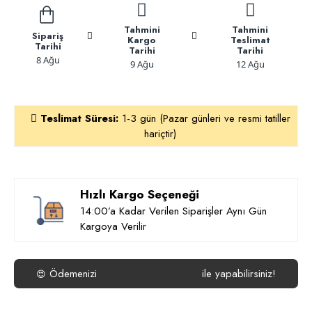
Tahmini
Tahmini
Sipariş
Kargo
Teslimat
Tarihi
Tarihi
Tarihi
8 Ağu
9 Ağu
12 Ağu
Teslimat Süresi:
1-3 gün (Pazar günleri ve resmi tatiller
hariçtir)
Hızlı Kargo Seçeneği
14:00’a Kadar Verilen Siparişler Aynı Gün
Kargoya Verilir
Ödemenizi
ile yapabilirsiniz!
😍