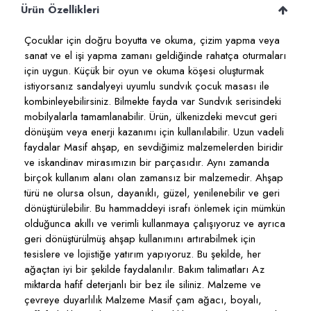
Ürün Özellikleri
Çocuklar için doğru boyutta ve okuma, çizim yapma veya
sanat ve el işi yapma zamanı geldiğinde rahatça oturmaları
için uygun. Küçük bir oyun ve okuma köşesi oluşturmak
istiyorsanız sandalyeyi uyumlu sundvık çocuk masası ile
kombinleyebilirsiniz. Bilmekte fayda var Sundvık serisindeki
mobilyalarla tamamlanabilir. Ürün, ülkenizdeki mevcut geri
dönüşüm veya enerji kazanımı için kullanılabilir. Uzun vadeli
faydalar Masif ahşap, en sevdiğimiz malzemelerden biridir
ve iskandinav mirasımızın bir parçasıdır. Aynı zamanda
birçok kullanım alanı olan zamansız bir malzemedir. Ahşap
türü ne olursa olsun, dayanıklı, güzel, yenilenebilir ve geri
dönüştürülebilir. Bu hammaddeyi israfı önlemek için mümkün
olduğunca akıllı ve verimli kullanmaya çalışıyoruz ve ayrıca
geri dönüştürülmüş ahşap kullanımını artırabilmek için
tesislere ve lojistiğe yatırım yapıyoruz. Bu şekilde, her
ağaçtan iyi bir şekilde faydalanılır. Bakım talimatları Az
miktarda hafif deterjanlı bir bez ile siliniz. Malzeme ve
çevreye duyarlılık Malzeme Masif çam ağacı, boyalı,