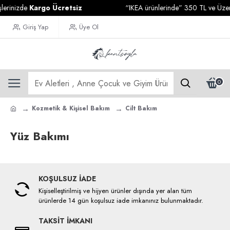
lerinizde
Kargo Ücretsiz
“IKEA ürünlerinde” 350 TL ve Üzeri 
Giriş Yap
Üye Ol
0
Kozmetik & Kişisel Bakım
Cilt Bakım
Yüz Bakımı
KOŞULSUZ İADE
Kişiselleştirilmiş ve hijyen ürünler dışında yer alan tüm
ürünlerde 14 gün koşulsuz iade imkanınız bulunmaktadır.
TAKSİT İMKANI