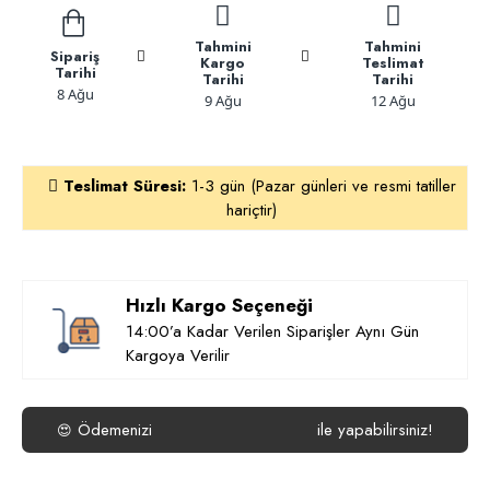
Tahmini
Tahmini
Sipariş
Kargo
Teslimat
Tarihi
Tarihi
Tarihi
8 Ağu
9 Ağu
12 Ağu
Teslimat Süresi:
1-3 gün (Pazar günleri ve resmi tatiller
hariçtir)
Hızlı Kargo Seçeneği
14:00’a Kadar Verilen Siparişler Aynı Gün
Kargoya Verilir
Ödemenizi
ile yapabilirsiniz!
😍