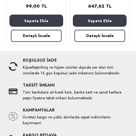
99,00 TL
647,62 TL
Sepete Ekle
Sepete Ekle
Detaylı İncele
Detaylı İncele
KOŞULSUZ İADE
Kişiselleştirilmiş ve hijyen ürünler dışında yer alan tüm
ürünlerde 14 gün koşulsuz iade imkanınız bulunmaktadır.
TAKSİT İMKANI
Tüm bankalara ait kredi kartı, banka kartı ve sanal kartlara
peşin fiyatına taksit imkanı bulunmaktadır.
KAMPANYALAR
Ücretsiz kargo ve çoklu alımlarda sepet indirimlerini
kaçırmayın
KARGO BEDAVA