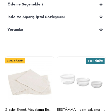
Ödeme Seçenekleri
İade Ve Sipariş İptal Sözleşmesi
Yorumlar
ÇOK SATAN
YENI ÜRÜN
m (cam-kahverengi)
2 adet Ekmek Mayalama Bezi 50x70 cm, %100 Pamuk Amerikan Pasa Bezi
BESTÄMMA - cam saklama kabı seti (cam)