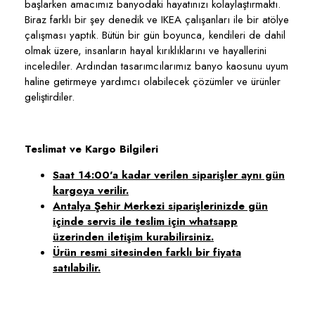
başlarken amacımız banyodaki hayatınızı kolaylaştırmaktı.
Biraz farklı bir şey denedik ve IKEA çalışanları ile bir atölye
çalışması yaptık. Bütün bir gün boyunca, kendileri de dahil
olmak üzere, insanların hayal kırıklıklarını ve hayallerini
incelediler. Ardından tasarımcılarımız banyo kaosunu uyum
haline getirmeye yardımcı olabilecek çözümler ve ürünler
geliştirdiler.
Teslimat ve Kargo Bilgileri
Saat 14:00'a kadar verilen siparişler aynı gün
kargoya verilir.
Antalya Şehir Merkezi siparişlerinizde gün
içinde servis ile teslim için whatsapp
üzerinden iletişim kurabilirsiniz.
Ürün resmi sitesinden farklı bir fiyata
satılabilir.