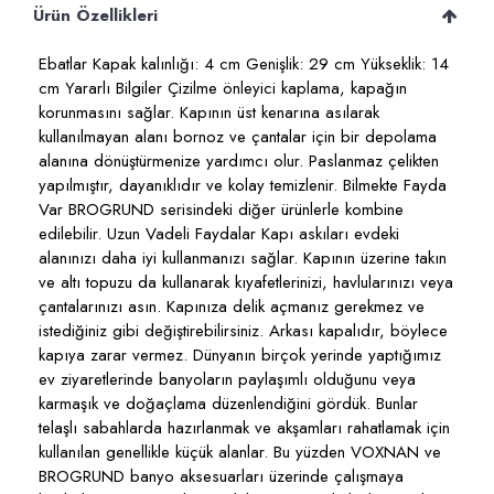
Ürün Özellikleri
Ebatlar Kapak kalınlığı: 4 cm Genişlik: 29 cm Yükseklik: 14
cm Yararlı Bilgiler Çizilme önleyici kaplama, kapağın
korunmasını sağlar. Kapının üst kenarına asılarak
kullanılmayan alanı bornoz ve çantalar için bir depolama
alanına dönüştürmenize yardımcı olur. Paslanmaz çelikten
yapılmıştır, dayanıklıdır ve kolay temizlenir. Bilmekte Fayda
Var BROGRUND serisindeki diğer ürünlerle kombine
edilebilir. Uzun Vadeli Faydalar Kapı askıları evdeki
alanınızı daha iyi kullanmanızı sağlar. Kapının üzerine takın
ve altı topuzu da kullanarak kıyafetlerinizi, havlularınızı veya
çantalarınızı asın. Kapınıza delik açmanız gerekmez ve
istediğiniz gibi değiştirebilirsiniz. Arkası kapalıdır, böylece
kapıya zarar vermez. Dünyanın birçok yerinde yaptığımız
ev ziyaretlerinde banyoların paylaşımlı olduğunu veya
karmaşık ve doğaçlama düzenlendiğini gördük. Bunlar
telaşlı sabahlarda hazırlanmak ve akşamları rahatlamak için
kullanılan genellikle küçük alanlar. Bu yüzden VOXNAN ve
BROGRUND banyo aksesuarları üzerinde çalışmaya