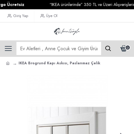
Ücretsiz
“IKEA ürünlerinde” 350 TL ve Üzeri Alışverişlerinizd
Giriş Yap
Üye Ol
0
IKEA Brogrund Kapı Askısı, Paslanmaz Çelik