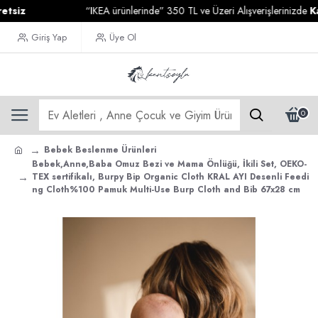
iz
“IKEA ürünlerinde” 350 TL ve Üzeri Alışverişlerinizde
Kargo
Giriş Yap
Üye Ol
0
Bebek Beslenme Ürünleri
Bebek,Anne,Baba Omuz Bezi ve Mama Önlüğü, İkili Set, OEKO-
TEX sertifikalı, Burpy Bip Organic Cloth KRAL AYI Desenli Feedi
ng Cloth%100 Pamuk Multi-Use Burp Cloth and Bib 67x28 cm