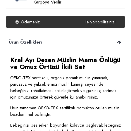
Kargoya Verilir
Ödemenizi
isterseniz
Havale/EFT
ile yapabilirsiniz!
😍
Ürün Özellikleri
Kral Ayı Desen Müslin Mama Önlüğü
ve Omuz Örtüsü İkili Set
OEKO-TEX sertifikalı, organik pamuk müslin yumuşak,
pürüzsüz ve yüksek emici müslin kumaşı sayesinde
bebeğinizi rahatlatmak, sakinleştirmek ve gazını çıkartmak
için omuzunuza örterek güvenle kullanabilirsiniz.
Ürün tamamen OEKO-TEX sertifikalı pamuktan örülen müslin
bezden imal edilmiştir.
Bebeğinizi beslerken boyundan kolayca bağlayabileceğiniz