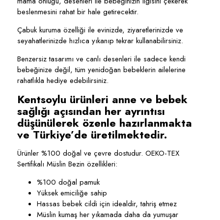
mama önlüğü, desenleri ile bebeğinizin ilgisini çekerek
beslenmesini rahat bir hale getirecektir.
Çabuk kuruma özelliği ile evinizde, ziyaretlerinizde ve
seyahatlerinizde hızlıca yıkanıp tekrar kullanabilirsiniz.
Benzersiz tasarımı ve canlı desenleri ile sadece kendi
bebeğinize değil, tüm yenidoğan bebeklerin ailelerine
rahatlıkla hediye edebilirsiniz.
Kentsoylu ürünleri anne ve bebek
sağlığı açısından her ayrıntısı
düşünülerek özenle hazırlanmakta
ve Türkiye’de üretilmektedir.
Ürünler %100 doğal ve çevre dostudur. OEKO-TEX
Sertifikalı Müslin Bezin özellikleri:
%100 doğal pamuk
Yüksek emiciliğe sahip
Hassas bebek cildi için idealdir, tahriş etmez
Müslin kumaş her yıkamada daha da yumuşar