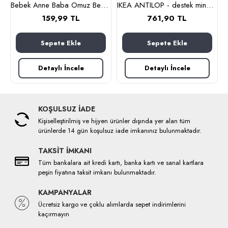
çak seti (çok renkli)
Bebek Anne Baba Omuz Bezi ve Mama Önlüğü, İkili Set, OEKO-TEX sertifikalı, Burpy Bip Organic Cloth YILDIZ Desenli Feeding Cloth%100 Pamuk Multi-Use Burp Cloth Bib 67x28 cm
IKEA ANTILOP - destek minderi kılıfı (çok renkli)
159,99 TL
761,90 TL
Sepete Ekle
Sepete Ekle
Detaylı İncele
Detaylı İncele
KOŞULSUZ İADE
Kişiselleştirilmiş ve hijyen ürünler dışında yer alan tüm
ürünlerde 14 gün koşulsuz iade imkanınız bulunmaktadır.
TAKSİT İMKANI
Tüm bankalara ait kredi kartı, banka kartı ve sanal kartlara
peşin fiyatına taksit imkanı bulunmaktadır.
KAMPANYALAR
Ücretsiz kargo ve çoklu alımlarda sepet indirimlerini
kaçırmayın