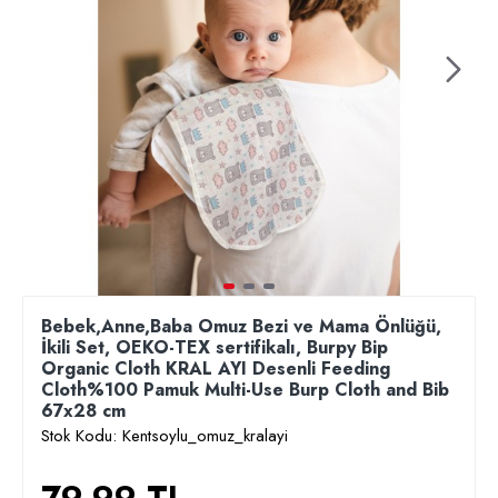
Bebek,Anne,Baba Omuz Bezi ve Mama Önlüğü,
İkili Set, OEKO-TEX sertifikalı, Burpy Bip
Organic Cloth KRAL AYI Desenli Feeding
Cloth%100 Pamuk Multi-Use Burp Cloth and Bib
67x28 cm
Stok Kodu:
Kentsoylu_omuz_kralayi
79,99 TL