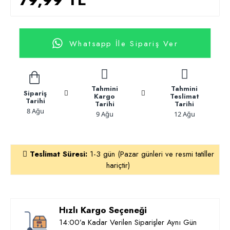
Whatsapp İle Sipariş Ver
Tahmini
Tahmini
Sipariş
Kargo
Teslimat
Tarihi
Tarihi
Tarihi
8 Ağu
9 Ağu
12 Ağu
Teslimat Süresi:
1-3 gün (Pazar günleri ve resmi tatiller
hariçtir)
Hızlı Kargo Seçeneği
14:00’a Kadar Verilen Siparişler Aynı Gün