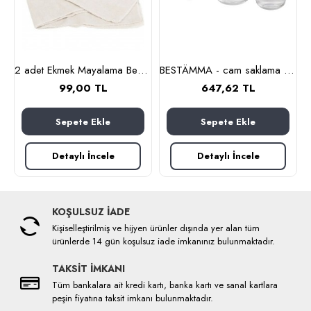
lanmaz çelik)
2 adet Ekmek Mayalama Bezi 50x70 cm, %100 Pamuk Amerikan Pasa Bezi
BESTÄMMA - cam saklama kabı seti (cam)
99,00 TL
647,62 TL
Sepete Ekle
Sepete Ekle
Detaylı İncele
Detaylı İncele
KOŞULSUZ İADE
Kişiselleştirilmiş ve hijyen ürünler dışında yer alan tüm
ürünlerde 14 gün koşulsuz iade imkanınız bulunmaktadır.
TAKSİT İMKANI
Tüm bankalara ait kredi kartı, banka kartı ve sanal kartlara
peşin fiyatına taksit imkanı bulunmaktadır.