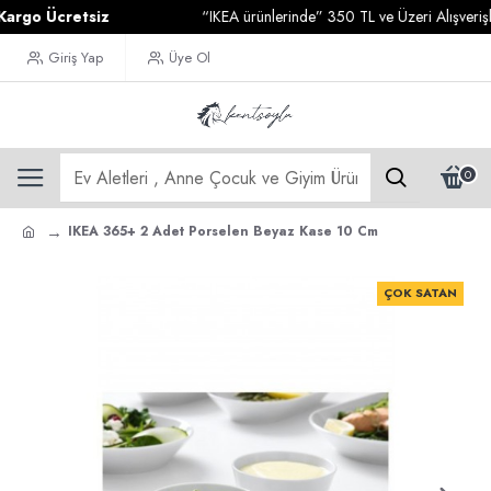
o Ücretsiz
“IKEA ürünlerinde” 350 TL ve Üzeri Alışverişleri
Giriş Yap
Üye Ol
0
IKEA 365+ 2 Adet Porselen Beyaz Kase 10 Cm
ÇOK SATAN