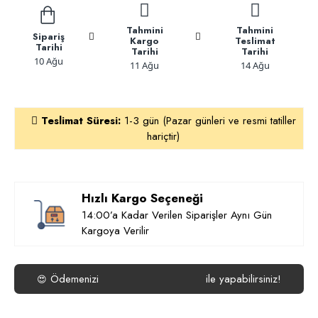
Tahmini
Tahmini
Sipariş
Kargo
Teslimat
Tarihi
Tarihi
Tarihi
10 Ağu
11 Ağu
14 Ağu
Teslimat Süresi:
1-3 gün (Pazar günleri ve resmi tatiller
hariçtir)
Hızlı Kargo Seçeneği
14:00’a Kadar Verilen Siparişler Aynı Gün
Kargoya Verilir
Ödemenizi
ile yapabilirsiniz!
😍